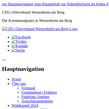
zur Hauptnavigation
zum Hauptinhalt
zur Seitenübersicht im Seiten-F
CDU-Ortsverband Weisenheim am Berg
Die Kommunalpartei in Weisenheim am Berg
Toggle navigation
Hauptnavigation
Home
Über uns
Vorstand
Gemeinderat / Fraktion
Fraktions-Anträge
Ausschussmitglieder
Wahlkampf 2024